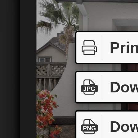
Prin
Dow
JPG
Dow
PNG