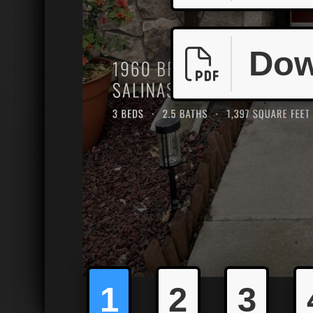
Dow
1
2
3